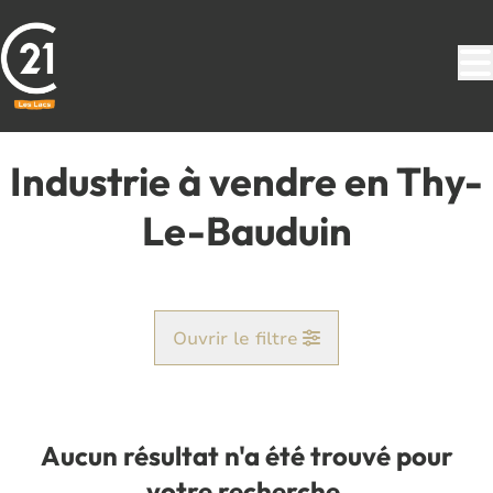
Aller au contenu principal
Industrie à vendre en Thy-
Le-Bauduin
Ouvrir le filtre
Commune
Hanzinelle (5621)
Aucun résultat n'a été trouvé pour
Remove
Vue de la carte