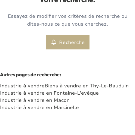
votre recherche.
Type
Essayez de modifier vos critères de recherche ou
Industrie
Recherche
Trier par
Remove
dites-nous ce que vous cherchez.
Recherche
Critères plus
Min. budget
Autres pages de recherche
:
Industrie à vendre
Biens à vendre en Thy-Le-Bauduin
Max. budget
Industrie à vendre en Fontaine-L'evêque
Industrie à vendre en Macon
Industrie à vendre en Marcinelle
Chercher