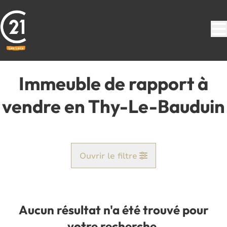
Aller au contenu principal
Immeuble de rapport à
vendre en Thy-Le-Bauduin
Ouvrir le filtre
Commune
Hanzinelle (5621)
Aucun résultat n'a été trouvé pour
Remove
Vue de la carte