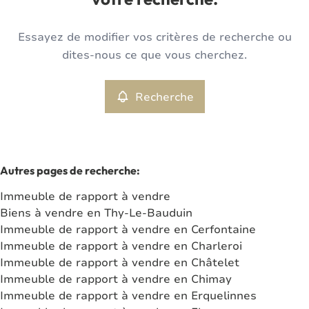
votre recherche.
Type
Essayez de modifier vos critères de recherche ou
Immeuble de rapport
Recherche
Trier par
Remove
dites-nous ce que vous cherchez.
Recherche
Critères plus
Min. budget
Autres pages de recherche
:
Immeuble de rapport à vendre
Max. budget
Biens à vendre en Thy-Le-Bauduin
Immeuble de rapport à vendre en Cerfontaine
Immeuble de rapport à vendre en Charleroi
Immeuble de rapport à vendre en Châtelet
Chercher
Immeuble de rapport à vendre en Chimay
Immeuble de rapport à vendre en Erquelinnes