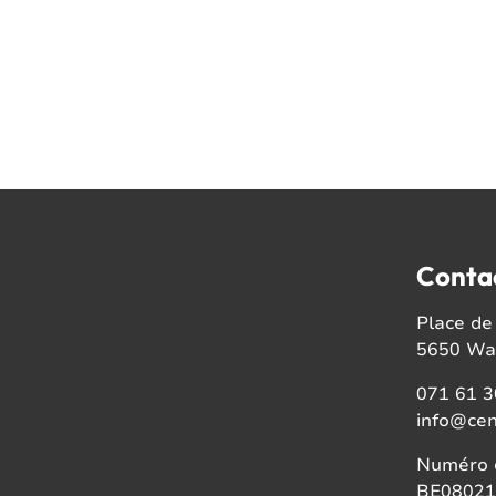
Conta
Place de 
5650 Wal
071 61 3
info@cen
Numéro d
BE08021