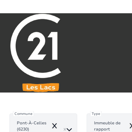
Aller au contenu principal
071 61 30 59
info@century21leslacs.be
Immeuble d
Commune
Type
Pont-À-Celles
Immeuble de
Remove
R
(6230)
rapport