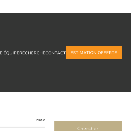
ESTIMATION OFFERTE
E ÉQUIPE
RECHERCHE
CONTACT
 en Thimeon
max
Chercher