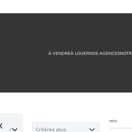
À VENDRE
À LOUER
NOS AGENCES
NOTR
e rapport à vendre
min
emove
Critères plus