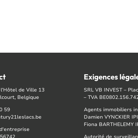
ct
Exigences légal
l’Hôtel de Ville 13
SRL VB INVEST – Place
court, Belgique
– TVA BE0802.156.74
0 59
Agents immobiliers in
tury21leslacs.be
Damien VYNCKIER IPI
Fiona BARTHELEMY IP
'entreprise
56742
Autorité de surveillan