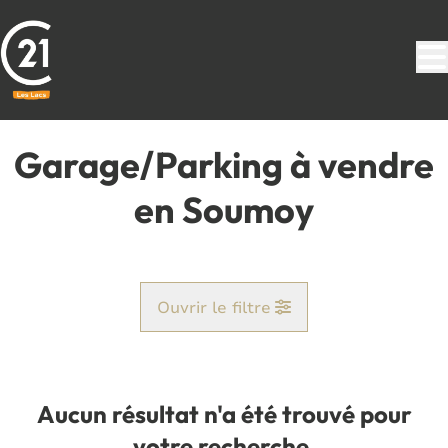
Aller au contenu principal
Garage/Parking à vendre
en Soumoy
Ouvrir le filtre
Commune
Cerfontaine (5630)
Aucun résultat n'a été trouvé pour
Remove
Vue de la carte