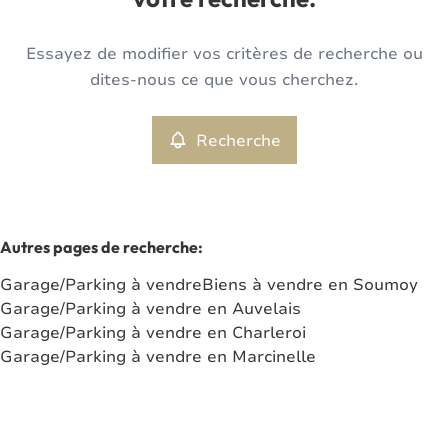
votre recherche.
Type
Essayez de modifier vos critères de recherche ou
Garage/Parking
Recherche
Trier par
Remove
dites-nous ce que vous cherchez.
Recherche
Critères plus
Min. budget
Autres pages de recherche
:
Garage/Parking à vendre
Biens à vendre en Soumoy
Max. budget
Garage/Parking à vendre en Auvelais
Garage/Parking à vendre en Charleroi
Garage/Parking à vendre en Marcinelle
Chercher