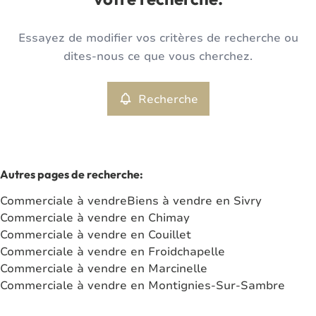
votre recherche.
Type
Essayez de modifier vos critères de recherche ou
Commerciale
Recherche
Trier par
Remove
dites-nous ce que vous cherchez.
Recherche
Critères plus
Min. budget
Autres pages de recherche
:
Commerciale à vendre
Biens à vendre en Sivry
Max. budget
Commerciale à vendre en Chimay
Commerciale à vendre en Couillet
Commerciale à vendre en Froidchapelle
Commerciale à vendre en Marcinelle
Chercher
Commerciale à vendre en Montignies-Sur-Sambre