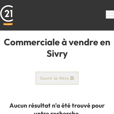
Aller au contenu principal
Commerciale à vendre en
Sivry
Ouvrir le filtre
Commune
Rance (6470)
Aucun résultat n'a été trouvé pour
Remove
Vue de la carte