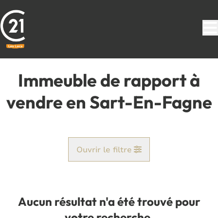
Aller au contenu principal
Immeuble de rapport à
vendre en Sart-En-Fagne
Ouvrir le filtre
Commune
Jamiolle (5600)
Aucun résultat n'a été trouvé pour
Remove
Vue de la carte