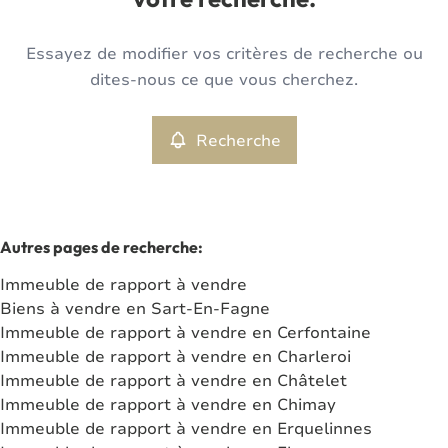
votre recherche.
Type
Essayez de modifier vos critères de recherche ou
Immeuble de rapport
Recherche
Trier par
Remove
dites-nous ce que vous cherchez.
Recherche
Critères plus
Min. budget
Autres pages de recherche
:
Immeuble de rapport à vendre
Max. budget
Biens à vendre en Sart-En-Fagne
Immeuble de rapport à vendre en Cerfontaine
Immeuble de rapport à vendre en Charleroi
Immeuble de rapport à vendre en Châtelet
Chercher
Immeuble de rapport à vendre en Chimay
Immeuble de rapport à vendre en Erquelinnes