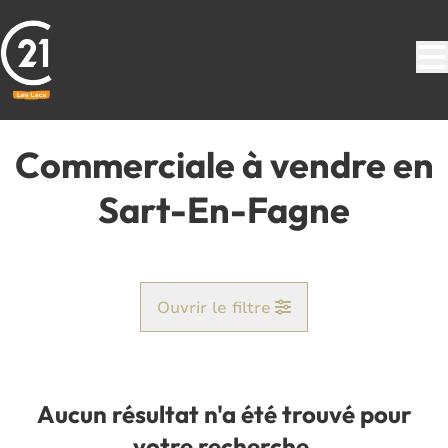
Aller au contenu principal
Commerciale à vendre en
Sart-En-Fagne
Ouvrir le filtre
Commune
Jamiolle (5600)
Aucun résultat n'a été trouvé pour
Remove
Vue de la carte