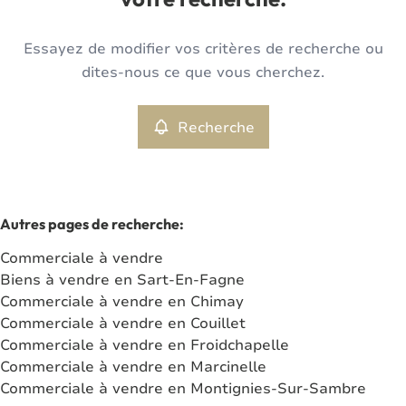
votre recherche.
Type
Essayez de modifier vos critères de recherche ou
Commerciale
Recherche
Trier par
Remove
dites-nous ce que vous cherchez.
Recherche
Critères plus
Min. budget
Autres pages de recherche
:
Commerciale à vendre
Max. budget
Biens à vendre en Sart-En-Fagne
Commerciale à vendre en Chimay
Commerciale à vendre en Couillet
Commerciale à vendre en Froidchapelle
Chercher
Commerciale à vendre en Marcinelle
Commerciale à vendre en Montignies-Sur-Sambre