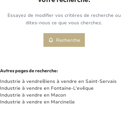
votre recherche.
Type
Essayez de modifier vos critères de recherche ou
Industrie
Recherche
Trier par
Remove
dites-nous ce que vous cherchez.
Recherche
Critères plus
Min. budget
Autres pages de recherche
:
Industrie à vendre
Biens à vendre en Saint-Servais
Max. budget
Industrie à vendre en Fontaine-L'evêque
Industrie à vendre en Macon
Industrie à vendre en Marcinelle
Chercher