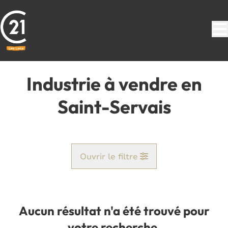
Aller au contenu principal
Industrie à vendre en
Saint-Servais
Ouvrir le filtre
Commune
Saint-Servais (5002)
Aucun résultat n'a été trouvé pour
Remove
Vue de la carte