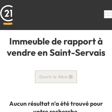
Aller au contenu principal
Immeuble de rapport à
vendre en Saint-Servais
Ouvrir le filtre
Commune
Saint-Servais (5002)
Aucun résultat n'a été trouvé pour
Remove
Vue de la carte