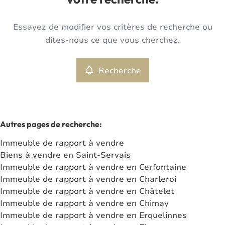
votre recherche.
Type
Essayez de modifier vos critères de recherche ou
Immeuble de rapport
Recherche
Trier par
Remove
dites-nous ce que vous cherchez.
Recherche
Critères plus
Min. budget
Autres pages de recherche
:
Immeuble de rapport à vendre
Max. budget
Biens à vendre en Saint-Servais
Immeuble de rapport à vendre en Cerfontaine
Immeuble de rapport à vendre en Charleroi
Immeuble de rapport à vendre en Châtelet
Chercher
Immeuble de rapport à vendre en Chimay
Immeuble de rapport à vendre en Erquelinnes