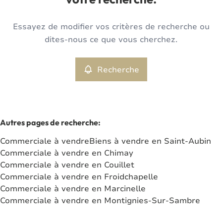
votre recherche.
Type
Essayez de modifier vos critères de recherche ou
Commerciale
Recherche
Trier par
Remove
dites-nous ce que vous cherchez.
Recherche
Critères plus
Min. budget
Autres pages de recherche
:
Commerciale à vendre
Biens à vendre en Saint-Aubin
Max. budget
Commerciale à vendre en Chimay
Commerciale à vendre en Couillet
Commerciale à vendre en Froidchapelle
Commerciale à vendre en Marcinelle
Chercher
Commerciale à vendre en Montignies-Sur-Sambre