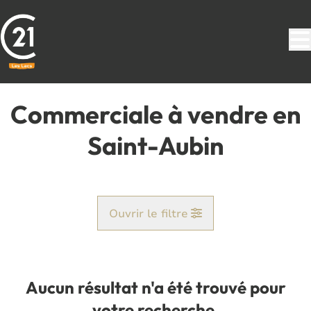
Aller au contenu principal
Commerciale à vendre en
Saint-Aubin
Ouvrir le filtre
Commune
Corenne (5620)
Aucun résultat n'a été trouvé pour
Remove
Vue de la carte