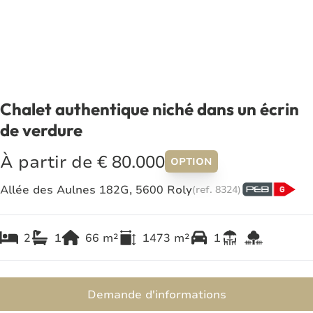
Chalet authentique niché dans un écrin
de verdure
À partir de € 80.000
OPTION
Allée des Aulnes 182G, 5600 Roly
(ref.
8324
)
2
1
66
m²
1473
m²
1
Demande d'informations