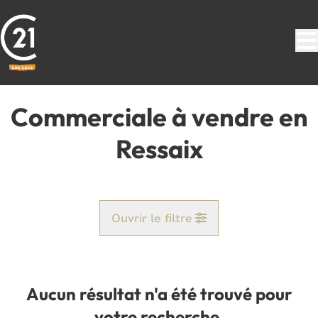
Aller au contenu principal
Commerciale à vendre en
Ressaix
Ouvrir le filtre
Commune
Ressaix (7134)
Aucun résultat n'a été trouvé pour
Remove
Vue de la carte