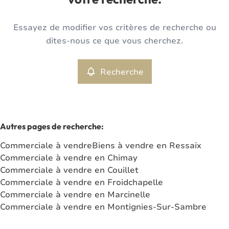
votre recherche.
Type
Essayez de modifier vos critères de recherche ou
Commerciale
Recherche
Trier par
Remove
dites-nous ce que vous cherchez.
Recherche
Critères plus
Min. budget
Autres pages de recherche
:
Commerciale à vendre
Biens à vendre en Ressaix
Max. budget
Commerciale à vendre en Chimay
Commerciale à vendre en Couillet
Commerciale à vendre en Froidchapelle
Commerciale à vendre en Marcinelle
Chercher
Commerciale à vendre en Montignies-Sur-Sambre