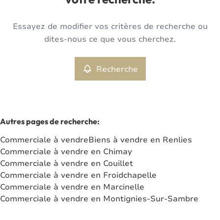
votre recherche.
Type
Essayez de modifier vos critères de recherche ou
Commerciale
Recherche
Trier par
Remove
dites-nous ce que vous cherchez.
Recherche
Critères plus
Min. budget
Autres pages de recherche
:
Commerciale à vendre
Biens à vendre en Renlies
Max. budget
Commerciale à vendre en Chimay
Commerciale à vendre en Couillet
Commerciale à vendre en Froidchapelle
Commerciale à vendre en Marcinelle
Chercher
Commerciale à vendre en Montignies-Sur-Sambre