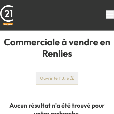
Aller au contenu principal
Commerciale à vendre en
Renlies
Ouvrir le filtre
Commune
Beaumont (6500)
Aucun résultat n'a été trouvé pour
Remove
Vue de la carte