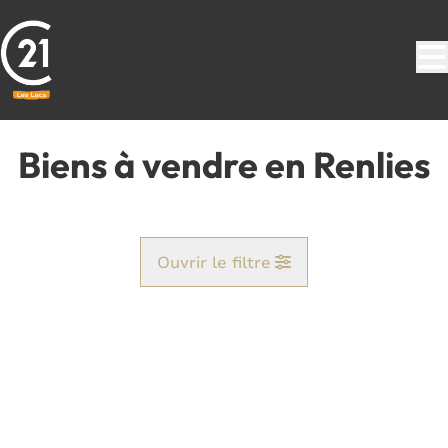
Aller au contenu principal
Biens à vendre en Renlies
Ouvrir le filtre
Commune
Beaumont (6500)
Remove
Vue de la carte