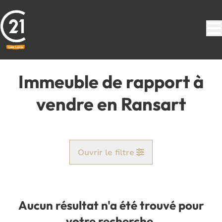
Aller au contenu principal
Immeuble de rapport à
vendre en Ransart
Ouvrir le filtre
Commune
Ransart (6043)
Aucun résultat n'a été trouvé pour
Remove
Vue de la carte