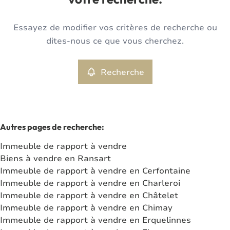
votre recherche.
Type
Essayez de modifier vos critères de recherche ou
Immeuble de rapport
Recherche
Trier par
Remove
dites-nous ce que vous cherchez.
Recherche
Critères plus
Min. budget
Autres pages de recherche
:
Immeuble de rapport à vendre
Max. budget
Biens à vendre en Ransart
Immeuble de rapport à vendre en Cerfontaine
Immeuble de rapport à vendre en Charleroi
Immeuble de rapport à vendre en Châtelet
Chercher
Immeuble de rapport à vendre en Chimay
Immeuble de rapport à vendre en Erquelinnes