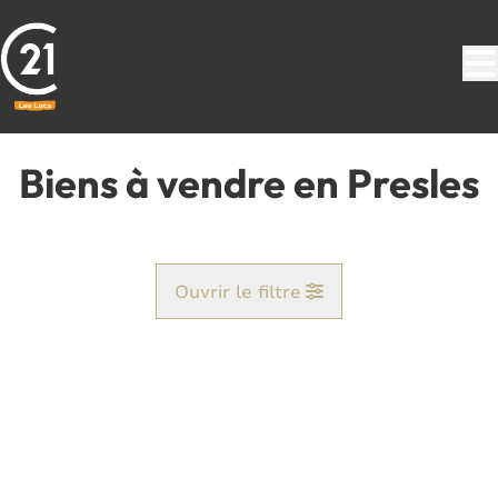
Aller au contenu principal
Biens à vendre en Presles
Ouvrir le filtre
Commune
Pont-De-Loup (6250)
Remove
Vue de la carte