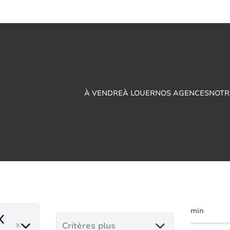
À VENDRE
À LOUER
NOS AGENCES
NOTR
king à vendre en P
min
emove
Critères plus