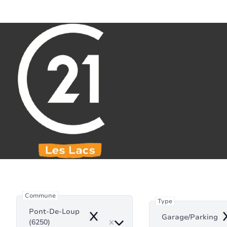
Aller au contenu principal
071 61 30 59
info@century21leslacs.be
Garage/Par
Commune
Type
Pont-De-Loup
Garage/Parking
Remove
R
(6250)