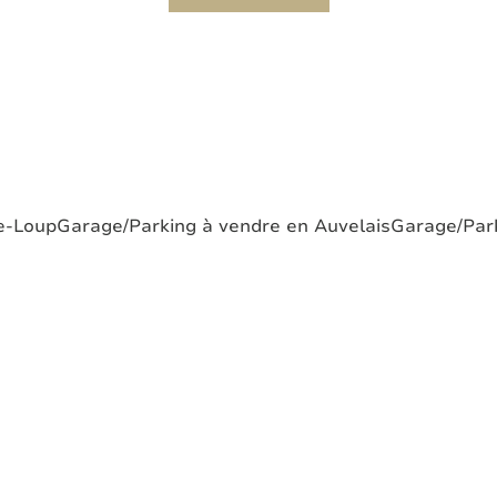
e-Loup
Garage/Parking à vendre en Auvelais
Garage/Park