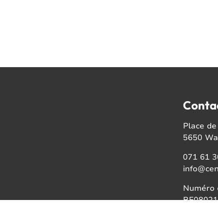
Conta
Place de 
5650 Wal
071 61 3
info@cen
Numéro d
BE08021