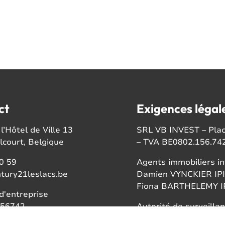
ct
Exigences légal
l’Hôtel de Ville 13
SRL VB INVEST – Place
court, Belgique
– TVA BE0802.156.74
0 59
Agents immobiliers in
tury21leslacs.be
Damien VYNCKIER IPI
Fiona BARTHELEMY IP
'entreprise
56742
Autorité de surveillan
Institut professionnel