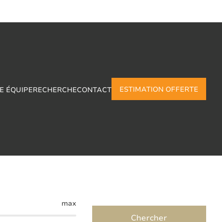
ESTIMATION OFFERTE
E ÉQUIPE
RECHERCHE
CONTACT
ont-De-Loup
max
Chercher