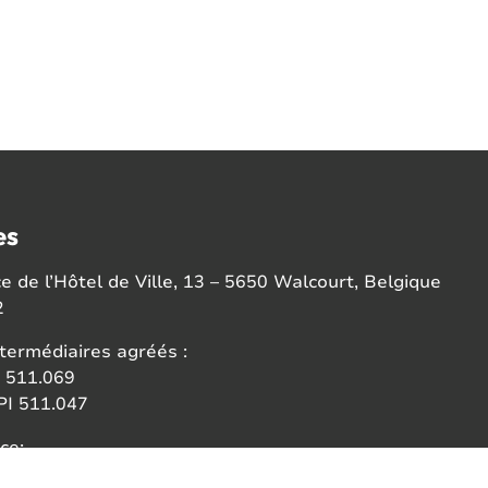
es
 de l’Hôtel de Ville, 13 – 5650 Walcourt, Belgique
2
termédiaires agréés :
 511.069
I 511.047
ce:
 des agents immobiliers (IPI)