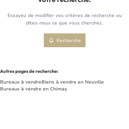
votre recherche.
Type
Essayez de modifier vos critères de recherche ou
Bureaux
Recherche
Trier par
Remove
dites-nous ce que vous cherchez.
Recherche
Critères plus
Min. budget
Autres pages de recherche
:
Bureaux à vendre
Biens à vendre en Neuville
Max. budget
Bureaux à vendre en Chimay
Chercher