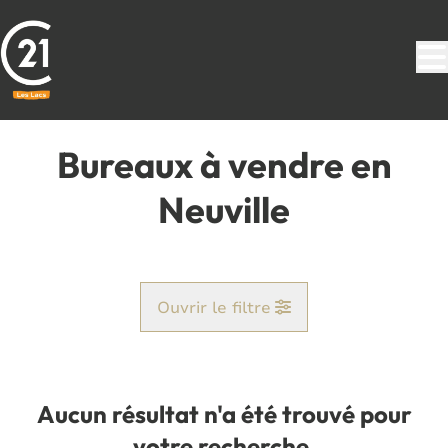
Aller au contenu principal
Bureaux à vendre en
Neuville
Ouvrir le filtre
Commune
Jamiolle (5600)
Aucun résultat n'a été trouvé pour
Remove
Vue de la carte