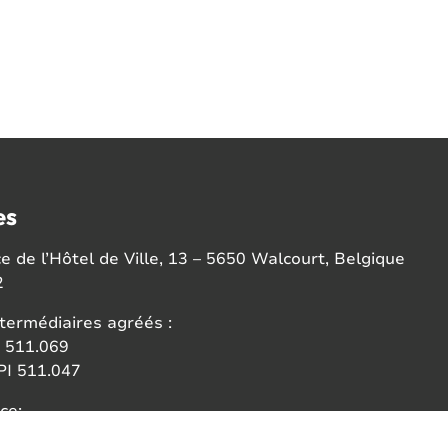
es
 de l’Hôtel de Ville, 13 – 5650 Walcourt, Belgique
2
termédiaires agréés :
 511.069
I 511.047
ce:
 des agents immobiliers (IPI)