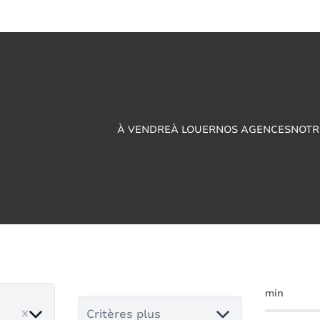
À VENDRE
À LOUER
NOS AGENCES
NOTR
 à vendre en Montign
min
ove
Critères plus