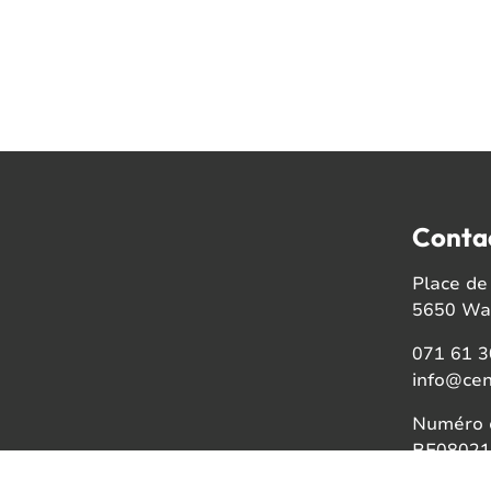
Conta
Place de 
5650 Wal
071 61 3
info@cen
Numéro d
BE08021