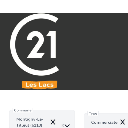
Aller au contenu principal
071 61 30 59
info@century21leslacs.be
Commerciale
Commune
Type
Montigny-Le-
Commerciale
Remove
Rem
Tilleul (6110)