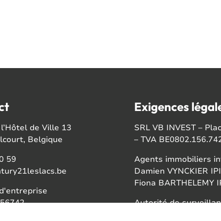
ct
Exigences légal
l’Hôtel de Ville 13
SRL VB INVEST – Place
court, Belgique
– TVA BE0802.156.74
0 59
Agents immobiliers in
tury21leslacs.be
Damien VYNCKIER IPI
Fiona BARTHELEMY IP
'entreprise
56742
Autorité de surveillan
Institut professionnel