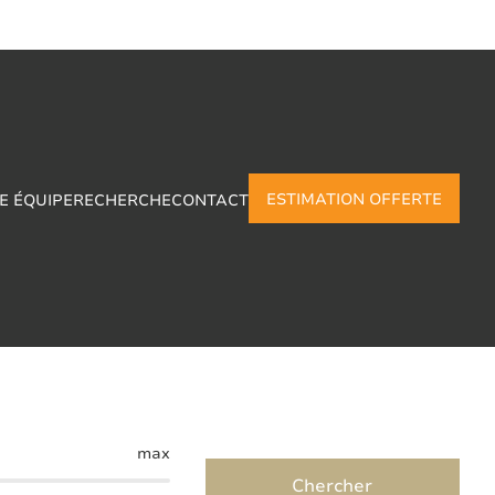
ESTIMATION OFFERTE
E ÉQUIPE
RECHERCHE
CONTACT
y-Le-Tilleul
max
Chercher