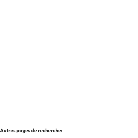
MAISON BEL-ETAGE 2CH, 3 GARAGES, JARDIN
6061 Montignies-Sur-Sambre
(ref.
8138
)
Vendu
2
1
70
m²
190
m²
3
Autres pages de recherche
: