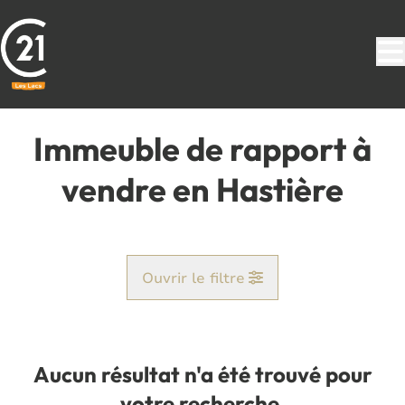
Aller au contenu principal
Immeuble de rapport à
vendre en Hastière
Ouvrir le filtre
Commune
Hastière (5542)
Aucun résultat n'a été trouvé pour
Remove
Vue de la carte