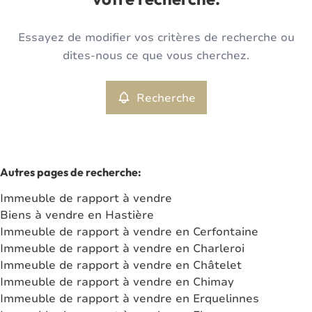
votre recherche.
Type
Essayez de modifier vos critères de recherche ou
Immeuble de rapport
Recherche
Trier par
Remove
dites-nous ce que vous cherchez.
Recherche
Critères plus
Min. budget
Autres pages de recherche
:
Immeuble de rapport à vendre
Max. budget
Biens à vendre en Hastière
Immeuble de rapport à vendre en Cerfontaine
Immeuble de rapport à vendre en Charleroi
Immeuble de rapport à vendre en Châtelet
Chercher
Immeuble de rapport à vendre en Chimay
Immeuble de rapport à vendre en Erquelinnes