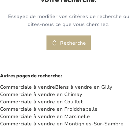
votre recherche.
Type
Essayez de modifier vos critères de recherche ou
Commerciale
Recherche
Trier par
Remove
dites-nous ce que vous cherchez.
Recherche
Critères plus
Min. budget
Autres pages de recherche
:
Commerciale à vendre
Biens à vendre en Gilly
Max. budget
Commerciale à vendre en Chimay
Commerciale à vendre en Couillet
Commerciale à vendre en Froidchapelle
Commerciale à vendre en Marcinelle
Chercher
Commerciale à vendre en Montignies-Sur-Sambre