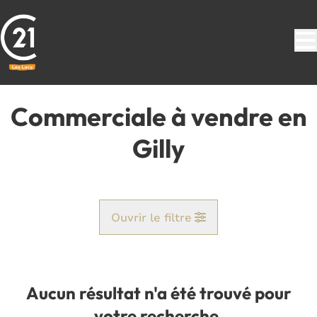
Aller au contenu principal
Commerciale à vendre en
Gilly
Ouvrir le filtre
Commune
Gilly (6060)
Aucun résultat n'a été trouvé pour
Remove
Vue de la carte