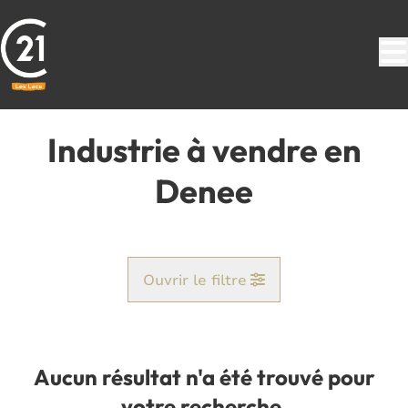
Aller au contenu principal
Industrie à vendre en
Denee
Ouvrir le filtre
Commune
Denee (5537)
Aucun résultat n'a été trouvé pour
Remove
Vue de la carte