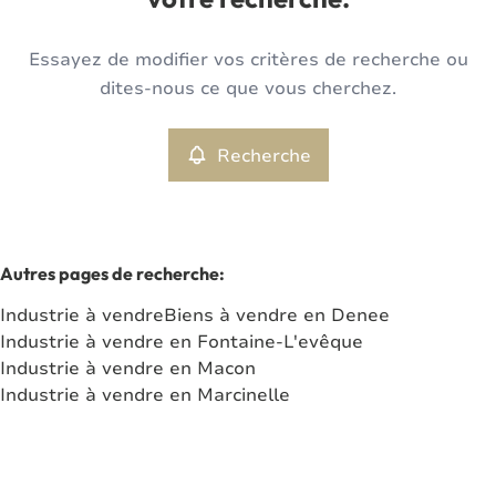
votre recherche.
Type
Essayez de modifier vos critères de recherche ou
Industrie
Recherche
Trier par
Remove
dites-nous ce que vous cherchez.
Recherche
Critères plus
Min. budget
Autres pages de recherche
:
Industrie à vendre
Biens à vendre en Denee
Max. budget
Industrie à vendre en Fontaine-L'evêque
Industrie à vendre en Macon
Industrie à vendre en Marcinelle
Chercher