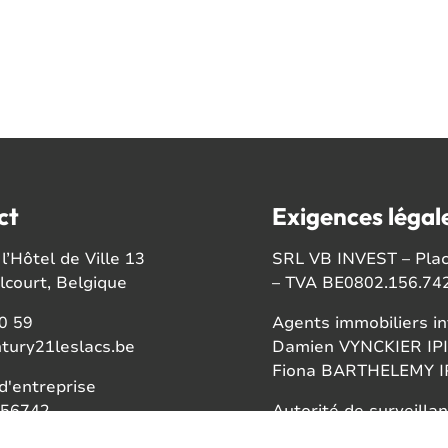
ct
Exigences légal
l’Hôtel de Ville 13
SRL VB INVEST – Place
court, Belgique
– TVA BE0802.156.74
0 59
Agents immobiliers in
tury21leslacs.be
Damien VYNCKIER IPI
Fiona BARTHELEMY IP
'entreprise
56742
Autorité de surveillan
Institut professionnel