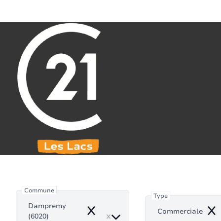
Aller au contenu principal
071 61 30 59
info@century21leslacs.be
Commerc
Commune
Type
Dampremy
Commerciale
Remove
Rem
(6020)