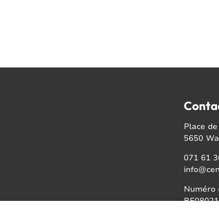
Conta
Place de 
5650 Wal
071 61 3
info@cen
Numéro d
BE08021