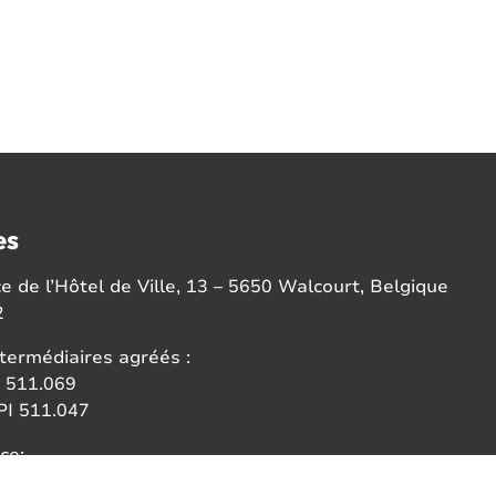
es
 de l’Hôtel de Ville, 13 – 5650 Walcourt, Belgique
2
termédiaires agréés :
 511.069
I 511.047
ce:
 des agents immobiliers (IPI)