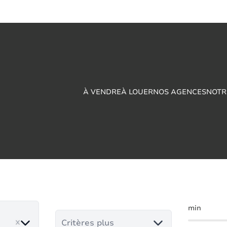
À VENDRE
À LOUER
NOS AGENCES
NOTR
iale à vendre en 
min
ove
Critères plus