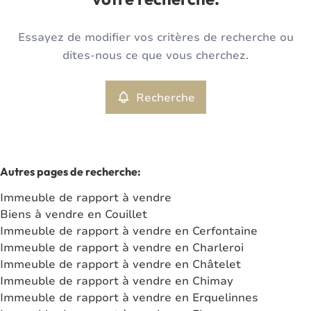
votre recherche.
Type
Essayez de modifier vos critères de recherche ou
Immeuble de rapport
Recherche
Trier par
Remove
dites-nous ce que vous cherchez.
Recherche
Critères plus
Min. budget
Autres pages de recherche
:
Immeuble de rapport à vendre
Max. budget
Biens à vendre en Couillet
Immeuble de rapport à vendre en Cerfontaine
Immeuble de rapport à vendre en Charleroi
Immeuble de rapport à vendre en Châtelet
Chercher
Immeuble de rapport à vendre en Chimay
Immeuble de rapport à vendre en Erquelinnes