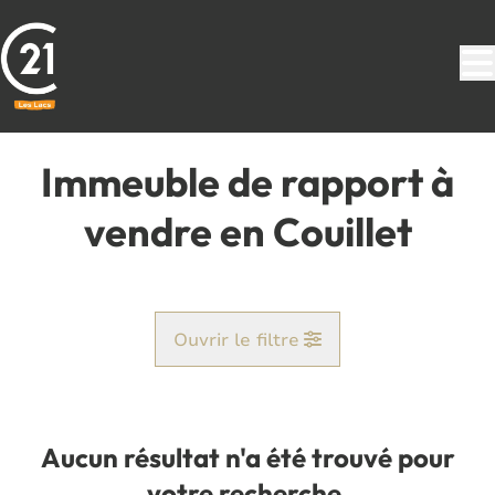
Aller au contenu principal
Immeuble de rapport à
vendre en Couillet
Ouvrir le filtre
Commune
Couillet (6010)
Aucun résultat n'a été trouvé pour
Remove
Vue de la carte