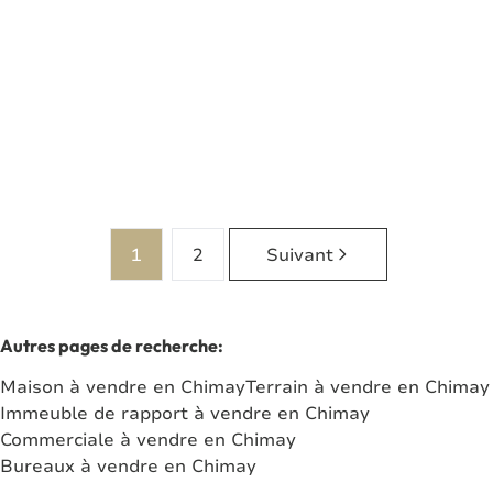
6460 Chimay
(ref.
7905
)
Vendu
4
2
192
m²
241
m²
1
1
1
2
Suivant
Autres pages de recherche
:
Maison à vendre en Chimay
Terrain à vendre en Chimay
Immeuble de rapport à vendre en Chimay
Commerciale à vendre en Chimay
Bureaux à vendre en Chimay