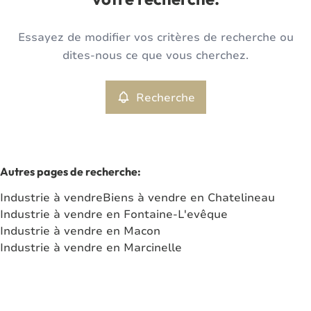
votre recherche.
Type
Essayez de modifier vos critères de recherche ou
Industrie
Recherche
Trier par
Remove
dites-nous ce que vous cherchez.
Recherche
Critères plus
Min. budget
Autres pages de recherche
:
Industrie à vendre
Biens à vendre en Chatelineau
Max. budget
Industrie à vendre en Fontaine-L'evêque
Industrie à vendre en Macon
Industrie à vendre en Marcinelle
Chercher