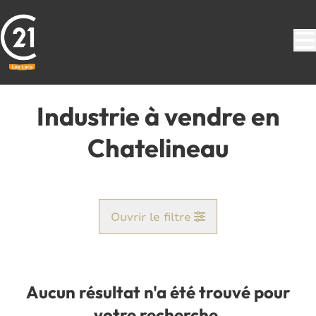
Aller au contenu principal
Industrie à vendre en
Chatelineau
Ouvrir le filtre
Commune
Bouffioulx (6200)
Aucun résultat n'a été trouvé pour
Remove
Vue de la carte