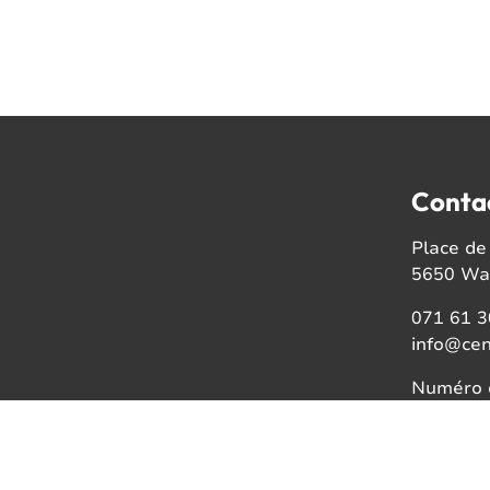
Conta
Place de 
5650 Wal
071 61 3
info@cen
Numéro d
BE08021
Faceb
Insta