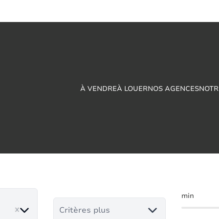
À VENDRE
À LOUER
NOS AGENCES
NOTR
ustrie à vendre en Bi
min
Critères plus