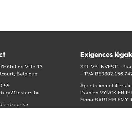
ct
Exigences légal
l’Hôtel de Ville 13
SRL VB INVEST – Place
court, Belgique
– TVA BE0802.156.74
0 59
Agents immobiliers in
tury21leslacs.be
Damien VYNCKIER IPI
Fiona BARTHELEMY IP
'entreprise
56742
Autorité de surveillan
Institut professionnel
ook
Rue du Luxembourg 1
gram