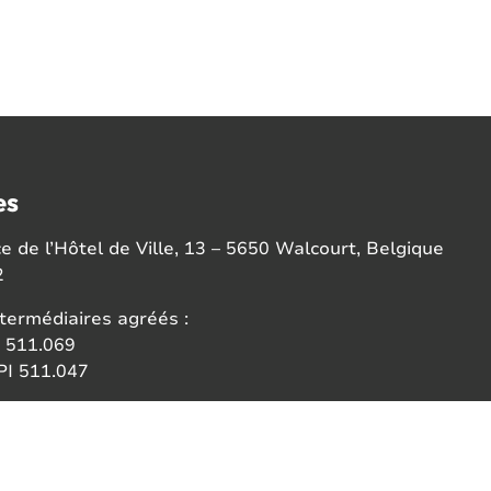
es
 de l’Hôtel de Ville, 13 – 5650 Walcourt, Belgique
2
termédiaires agréés :
 511.069
I 511.047
ce:
 des agents immobiliers (IPI)
6b 1000 Bruxelles