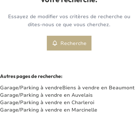
votre recherche.
Type
Essayez de modifier vos critères de recherche ou
Garage/Parking
Recherche
Trier par
Remove
dites-nous ce que vous cherchez.
Recherche
Critères plus
Min. budget
Autres pages de recherche
:
Garage/Parking à vendre
Biens à vendre en Beaumont
Max. budget
Garage/Parking à vendre en Auvelais
Garage/Parking à vendre en Charleroi
Garage/Parking à vendre en Marcinelle
Chercher