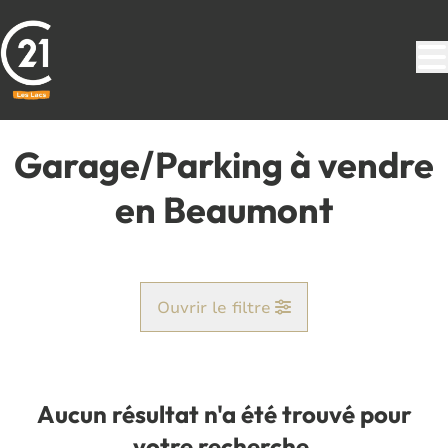
Aller au contenu principal
Garage/Parking à vendre
en Beaumont
Ouvrir le filtre
Commune
Beaumont (6500)
Aucun résultat n'a été trouvé pour
Remove
Vue de la carte