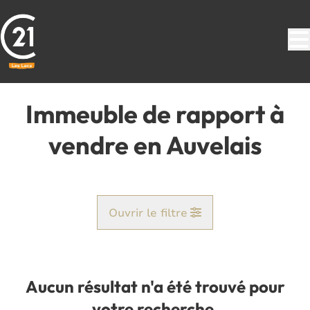
Aller au contenu principal
Immeuble de rapport à
vendre en Auvelais
Ouvrir le filtre
Commune
Auvelais (5060)
Aucun résultat n'a été trouvé pour
Remove
Vue de la carte