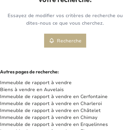
votre recherche.
Type
Essayez de modifier vos critères de recherche ou
Immeuble de rapport
Recherche
Trier par
Remove
dites-nous ce que vous cherchez.
Recherche
Critères plus
Min. budget
Autres pages de recherche
:
Immeuble de rapport à vendre
Max. budget
Biens à vendre en Auvelais
Immeuble de rapport à vendre en Cerfontaine
Immeuble de rapport à vendre en Charleroi
Immeuble de rapport à vendre en Châtelet
Chercher
Immeuble de rapport à vendre en Chimay
Immeuble de rapport à vendre en Erquelinnes