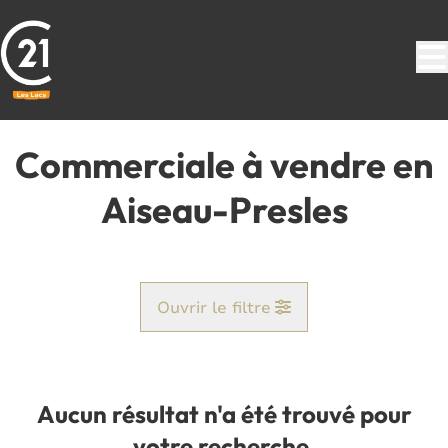
Aller au contenu principal
Commerciale à vendre en
Aiseau-Presles
Ouvrir le filtre
Commune
Aiseau-Presles (6250)
Aucun résultat n'a été trouvé pour
Remove
Vue de la carte