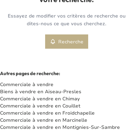
votre recherche.
Type
Essayez de modifier vos critères de recherche ou
Commerciale
Recherche
Trier par
Remove
dites-nous ce que vous cherchez.
Recherche
Critères plus
Min. budget
Autres pages de recherche
:
Commerciale à vendre
Max. budget
Biens à vendre en Aiseau-Presles
Commerciale à vendre en Chimay
Commerciale à vendre en Couillet
Commerciale à vendre en Froidchapelle
Chercher
Commerciale à vendre en Marcinelle
Commerciale à vendre en Montignies-Sur-Sambre