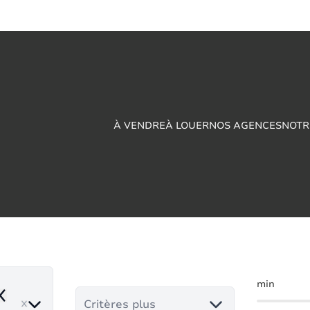
À VENDRE
À LOUER
NOS AGENCES
NOTR
e rapport à vendre
min
emove
Critères plus