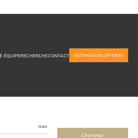
ESTIMATION OFFERTE
E ÉQUIPE
RECHERCHE
CONTACT
 en Agimont
max
Chercher