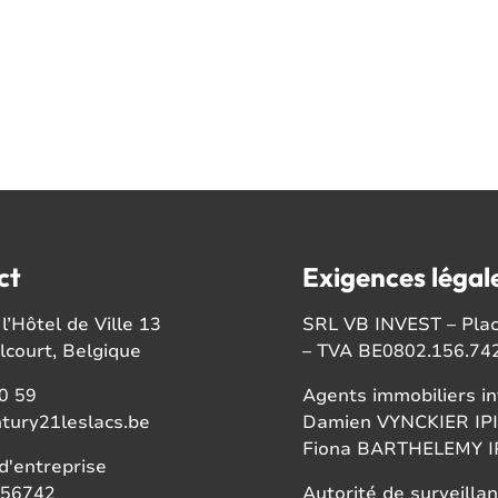
ct
Exigences légal
l’Hôtel de Ville 13
SRL VB INVEST – Place
court, Belgique
– TVA BE0802.156.74
0 59
Agents immobiliers in
tury21leslacs.be
Damien VYNCKIER IPI
Fiona BARTHELEMY IP
'entreprise
56742
Autorité de surveillan