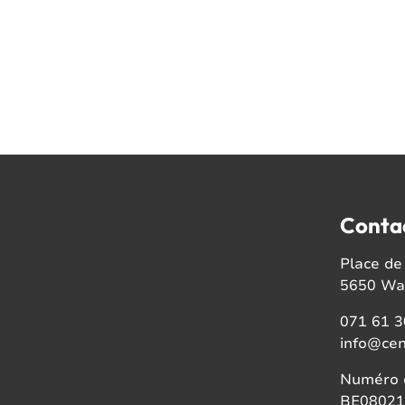
Conta
Place de 
5650 Wal
071 61 3
info@cen
Numéro d
BE08021