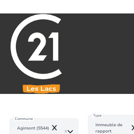
Aller au contenu principal
071 61 30 59
info@century21leslacs.be
Immeuble d
Type
Commune
Immeuble de
Agimont (5544)
Remove
R
rapport