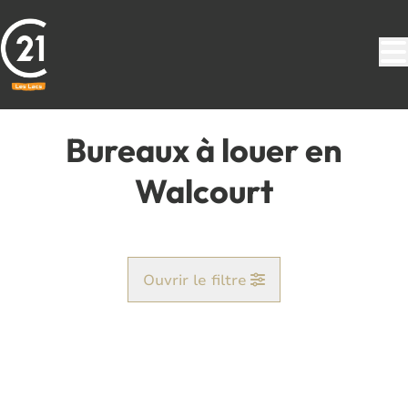
Aller au contenu principal
Bureaux à louer en
Walcourt
Ouvrir le filtre
Commune
Clermont (5650)
Remove
Vue de la carte