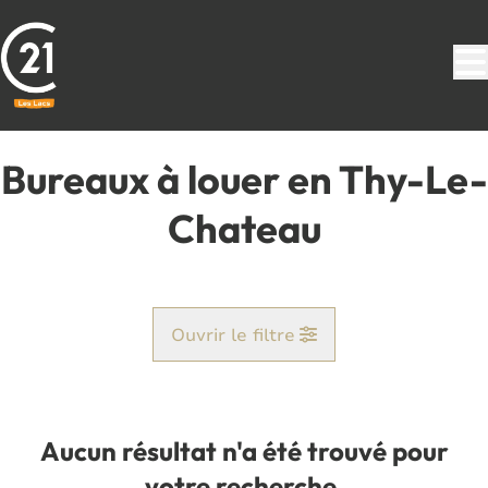
Aller au contenu principal
Bureaux à louer en Thy-Le-
Chateau
Ouvrir le filtre
Commune
Thy-Le-Chateau (5651)
Aucun résultat n'a été trouvé pour
Remove
Vue de la carte