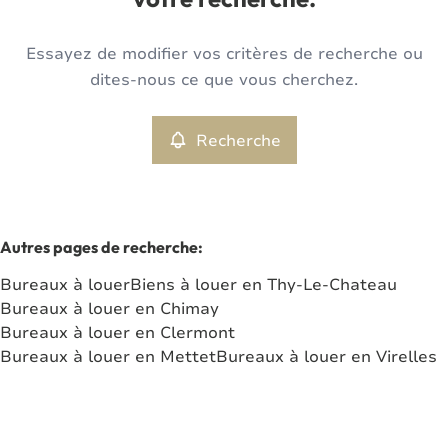
votre recherche.
Type
Essayez de modifier vos critères de recherche ou
Bureaux
Recherche
Trier par
Remove
dites-nous ce que vous cherchez.
Recherche
Critères plus
Min. budget
Autres pages de recherche
:
Bureaux à louer
Biens à louer en Thy-Le-Chateau
Max. budget
Bureaux à louer en Chimay
Bureaux à louer en Clermont
Bureaux à louer en Mettet
Bureaux à louer en Virelles
Chercher