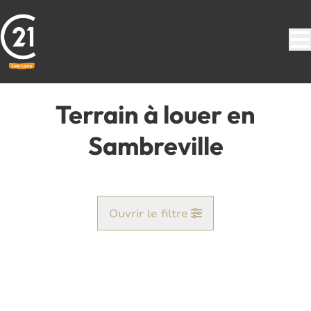
Aller au contenu principal
Terrain à louer en
Sambreville
Ouvrir le filtre
Commune
Auvelais (5060)
Remove
Vue de la carte