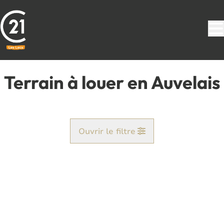
Aller au contenu principal
Terrain à louer en Auvelais
Ouvrir le filtre
Commune
Auvelais (5060)
Remove
Vue de la carte
Type