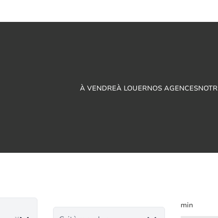
À VENDRE
À LOUER
NOS AGENCES
NOTR
 à louer en Moncea
min
move