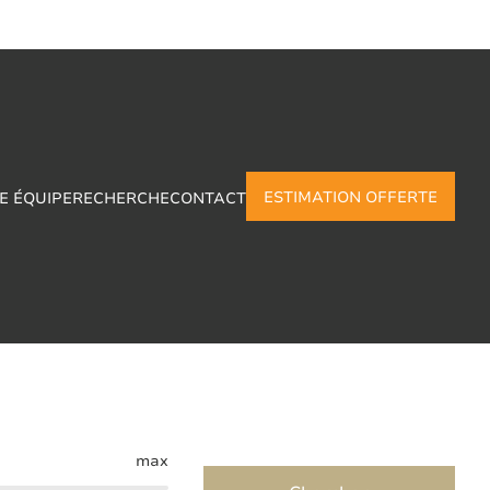
ESTIMATION OFFERTE
E ÉQUIPE
RECHERCHE
CONTACT
u-Imbrechies
max