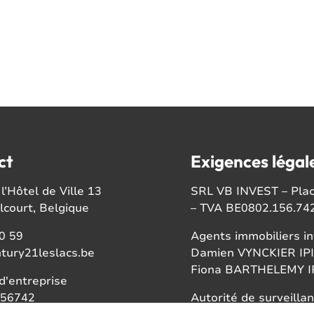
ct
Exigences légal
l’Hôtel de Ville 13
SRL VB INVEST – Place
court, Belgique
– TVA BE0802.156.74
0 59
Agents immobiliers in
tury21leslacs.be
Damien VYNCKIER IPI
Fiona BARTHELEMY IP
'entreprise
56742
Autorité de surveillan