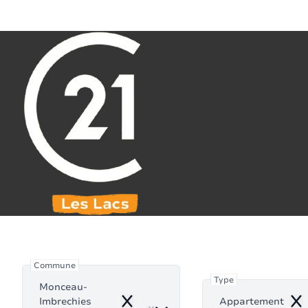
Aller au contenu principal
071 61 30 59
info@century21leslacs.be
Appartement
Commune
Type
Monceau-
Imbrechies
Appartement
Remove
Re