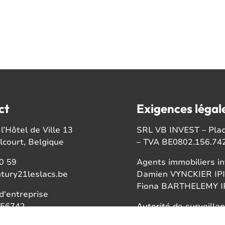
ct
Exigences légal
l’Hôtel de Ville 13
SRL VB INVEST – Place
court, Belgique
– TVA BE0802.156.74
0 59
Agents immobiliers in
tury21leslacs.be
Damien VYNCKIER IPI
Fiona BARTHELEMY IP
'entreprise
56742
Autorité de surveillan
Institut professionnel