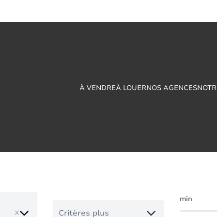
À VENDRE
À LOUER
NOS AGENCES
NOTR
ciale à louer en D
min
ove
Critères plus