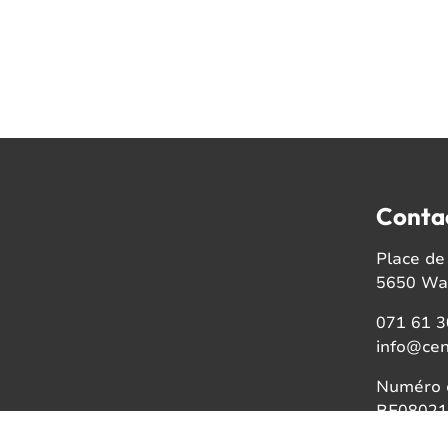
Conta
Place de 
5650 Wal
071 61 3
info@cen
Numéro d
BE08021