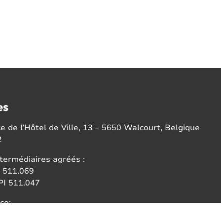
es
 de l’Hôtel de Ville, 13 – 5650 Walcourt, Belgique
2
termédiaires agréés :
 511.069
I 511.047
ce:
 des agents immobiliers (IPI)