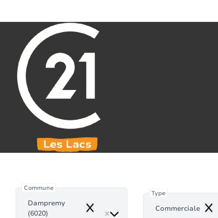
Aller au contenu principal
071 61 30 59
info@century21leslacs.be
Commer
Commune
Type
Dampremy
Commerciale
Remove
Rem
(6020)