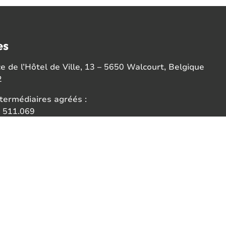
es
 de l’Hôtel de Ville, 13 – 5650 Walcourt, Belgique
2
termédiaires agréés :
 511.069
I 511.047
ce:
 des agents immobiliers (IPI)
6b 1000 Bruxelles
- info@ipi.be
ontologie de l'IPI
A Belgium SA - police n° 730.390.160.