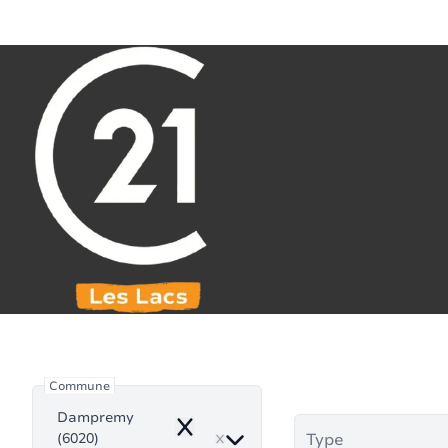
Aller au contenu principal
071 61 30 59
info@century21leslacs.be
Bie
Commune
Dampremy
Remove
(6020)
Type