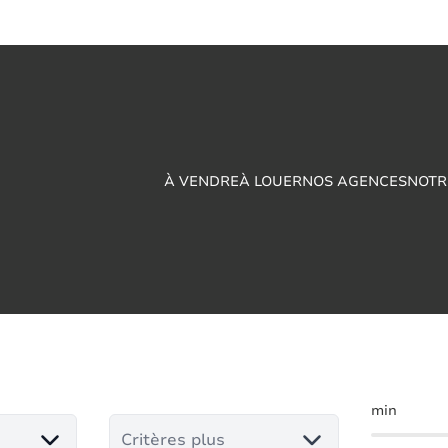
À VENDRE
À LOUER
NOS AGENCES
NOTR
ns à louer en Damp
min
Critères plus