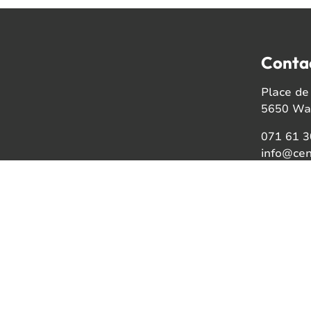
Conta
Place de 
5650 Wal
071 61 3
info@cen
Numéro d
BE08021
Faceb
Insta