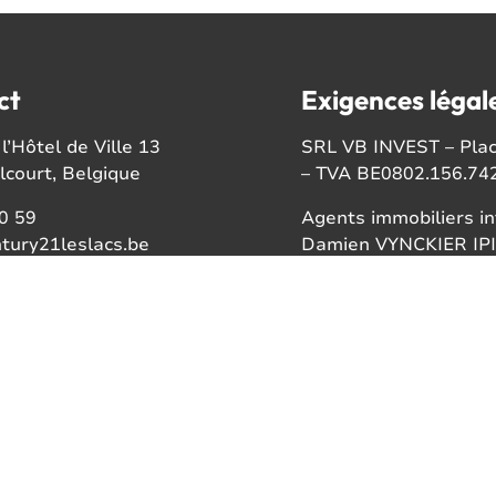
ct
Exigences légal
l’Hôtel de Ville 13
SRL VB INVEST – Place
court, Belgique
– TVA BE0802.156.74
0 59
Agents immobiliers in
tury21leslacs.be
Damien VYNCKIER IPI
Fiona BARTHELEMY IP
'entreprise
56742
Autorité de surveillan
Institut professionnel
ook
Rue du Luxembourg 1
gram
Tél : +32 2 505 38 50 
Soumis au
Code de dé
RC professionnelle AX