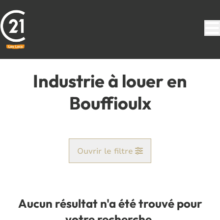
Aller au contenu principal
Industrie à louer en
Bouffioulx
Ouvrir le filtre
Commune
Bouffioulx (6200)
Aucun résultat n'a été trouvé pour
Remove
Vue de la carte