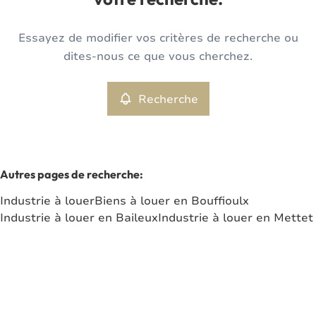
votre recherche.
Type
Essayez de modifier vos critères de recherche ou
Industrie
Recherche
Trier par
Remove
dites-nous ce que vous cherchez.
Recherche
Critères plus
Min. budget
Autres pages de recherche
:
Industrie à louer
Biens à louer en Bouffioulx
Max. budget
Industrie à louer en Baileux
Industrie à louer en Mettet
Chercher