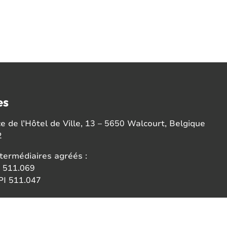
es
 de l’Hôtel de Ville, 13 – 5650 Walcourt, Belgique
2
termédiaires agréés :
 511.069
I 511.047
ce:
 des agents immobiliers (IPI)
6b 1000 Bruxelles