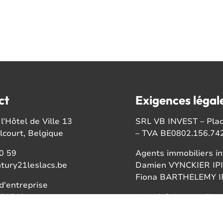
ct
Exigences légal
l’Hôtel de Ville 13
SRL VB INVEST – Place
court, Belgique
– TVA BE0802.156.74
0 59
Agents immobiliers in
tury21leslacs.be
Damien VYNCKIER IPI
Fiona BARTHELEMY IP
'entreprise
56742
Autorité de surveillan
Institut professionnel
ook
Rue du Luxembourg 1