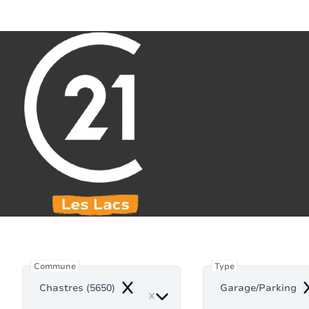
Aller au contenu principal
071 61 30 59
info@century21leslacs.be
Garage/P
Commune
Type
Chastres (5650)
Garage/Parking
Remove
R