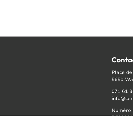
Conta
Place de 
5650 Wal
071 61 3
info@cen
Numéro d
BE08021
Faceb