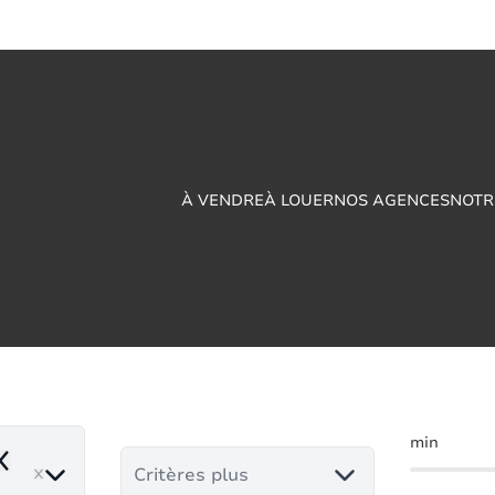
À VENDRE
À LOUER
NOS AGENCES
NOTR
arking à vendre en
min
emove
Critères plus