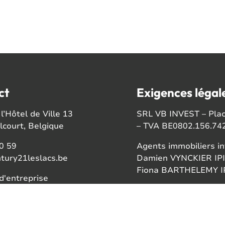
ct
Exigences légal
l’Hôtel de Ville 13
SRL VB INVEST – Place
court, Belgique
– TVA BE0802.156.74
0 59
Agents immobiliers in
tury21leslacs.be
Damien VYNCKIER IPI
Fiona BARTHELEMY IP
'entreprise
56742
Autorité de surveillan
Institut professionnel
ook
Rue du Luxembourg 1
gram