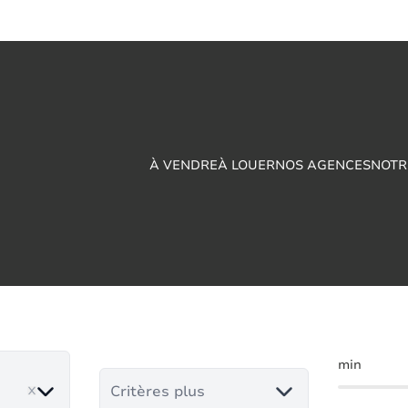
À VENDRE
À LOUER
NOS AGENCES
NOTR
strie à vendre en Vir
min
Critères plus