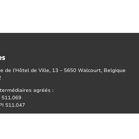
es
 de l’Hôtel de Ville, 13 – 5650 Walcourt, Belgique
2
termédiaires agréés :
 511.069
I 511.047
ce:
 des agents immobiliers (IPI)
6b 1000 Bruxelles