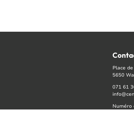
Conta
Place de 
5650 Wal
071 61 3
info@cen
Numéro d
BE08021
Faceb
Insta