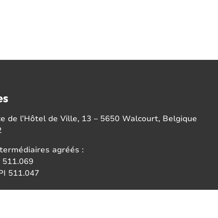
es
 de l’Hôtel de Ville, 13 – 5650 Walcourt, Belgique
2
termédiaires agréés :
 511.069
I 511.047
ce:
 des agents immobiliers (IPI)
6b 1000 Bruxelles