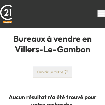
Aller au contenu principal
Bureaux à vendre en
Villers-Le-Gambon
Ouvrir le filtre
Commune
Jamiolle (5600)
Aucun résultat n'a été trouvé pour
Remove
Vue de la carte