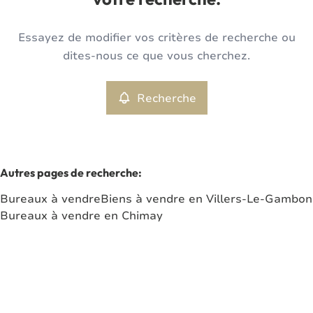
votre recherche.
Type
Essayez de modifier vos critères de recherche ou
Bureaux
Recherche
Trier par
Remove
dites-nous ce que vous cherchez.
Recherche
Critères plus
Min. budget
Autres pages de recherche
:
Bureaux à vendre
Biens à vendre en Villers-Le-Gambon
Max. budget
Bureaux à vendre en Chimay
Chercher