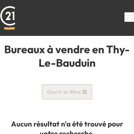
Aller au contenu principal
Bureaux à vendre en Thy-
Le-Bauduin
Ouvrir le filtre
Commune
Hanzinelle (5621)
Aucun résultat n'a été trouvé pour
Remove
Vue de la carte