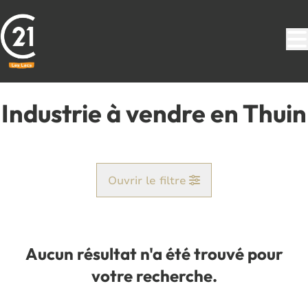
Aller au contenu principal
Industrie à vendre en Thuin
Ouvrir le filtre
Commune
Thuin (6530)
Aucun résultat n'a été trouvé pour
Remove
Vue de la carte
votre recherche.
Type