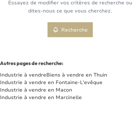
Essayez de modifier vos critères de recherche ou
Industrie
Recherche
Trier par
Remove
dites-nous ce que vous cherchez.
Recherche
Critères plus
Min. budget
Autres pages de recherche
:
Industrie à vendre
Biens à vendre en Thuin
Max. budget
Industrie à vendre en Fontaine-L'evêque
Industrie à vendre en Macon
Industrie à vendre en Marcinelle
Chercher