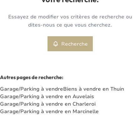
votre recherche.
Type
Essayez de modifier vos critères de recherche ou
Garage/Parking
Recherche
Trier par
Remove
dites-nous ce que vous cherchez.
Recherche
Critères plus
Min. budget
Autres pages de recherche
:
Garage/Parking à vendre
Biens à vendre en Thuin
Max. budget
Garage/Parking à vendre en Auvelais
Garage/Parking à vendre en Charleroi
Garage/Parking à vendre en Marcinelle
Chercher