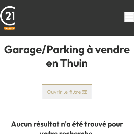
Aller au contenu principal
Garage/Parking à vendre
en Thuin
Ouvrir le filtre
Commune
Thuin (6530)
Aucun résultat n'a été trouvé pour
Remove
Vue de la carte