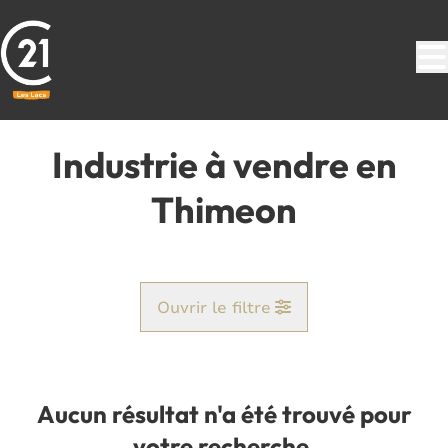
Aller au contenu principal
Industrie à vendre en
Thimeon
Ouvrir le filtre
Commune
Pont-À-Celles (6230)
Aucun résultat n'a été trouvé pour
Remove
Vue de la carte