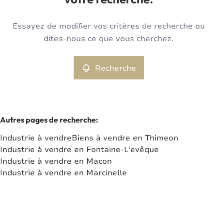
votre recherche.
Type
Essayez de modifier vos critères de recherche ou
Industrie
Recherche
Trier par
Remove
dites-nous ce que vous cherchez.
Recherche
Critères plus
Min. budget
Autres pages de recherche
:
Industrie à vendre
Biens à vendre en Thimeon
Max. budget
Industrie à vendre en Fontaine-L'evêque
Industrie à vendre en Macon
Industrie à vendre en Marcinelle
Chercher