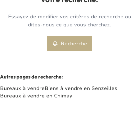
votre recherche.
Type
Essayez de modifier vos critères de recherche ou
Bureaux
Recherche
Trier par
Remove
dites-nous ce que vous cherchez.
Recherche
Critères plus
Min. budget
Autres pages de recherche
:
Bureaux à vendre
Biens à vendre en Senzeilles
Max. budget
Bureaux à vendre en Chimay
Chercher