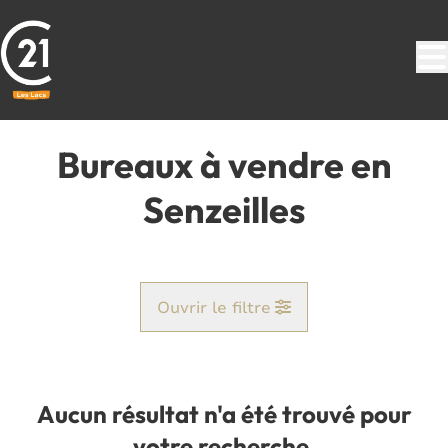
Aller au contenu principal
Bureaux à vendre en
Senzeilles
Ouvrir le filtre
Commune
Cerfontaine (5630)
Aucun résultat n'a été trouvé pour
Remove
Vue de la carte