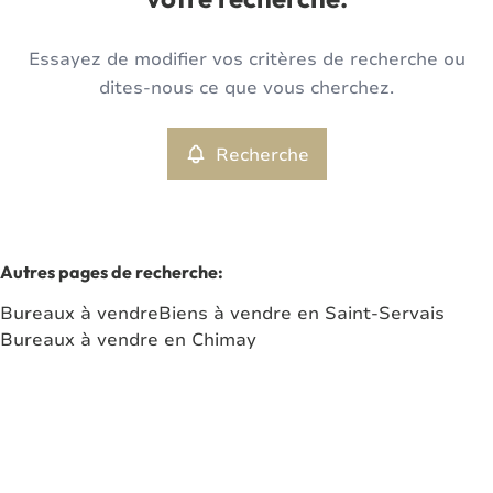
votre recherche.
Type
Essayez de modifier vos critères de recherche ou
Bureaux
Recherche
Trier par
Remove
dites-nous ce que vous cherchez.
Recherche
Critères plus
Min. budget
Autres pages de recherche
:
Bureaux à vendre
Biens à vendre en Saint-Servais
Max. budget
Bureaux à vendre en Chimay
Chercher