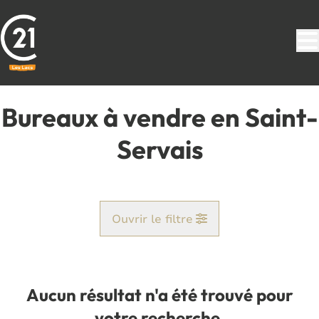
Aller au contenu principal
Bureaux à vendre en Saint-
Servais
Ouvrir le filtre
Commune
Saint-Servais (5002)
Aucun résultat n'a été trouvé pour
Remove
Vue de la carte